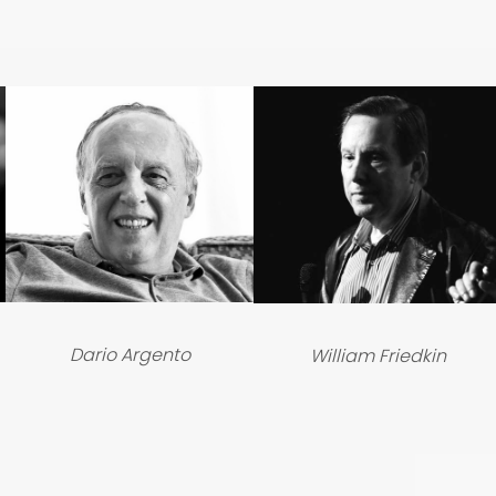
Dario Argento
William Friedkin