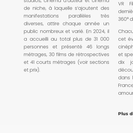
studios, cinéma d’auteur et cinéma
VR Fi
de niche, à laquelle s’ajoutent des
derni
manifestations parallèles très
360° d
diverses, attire chaque année un
public nombreux et varié. En 2024, il
Chacu
a accueilli au total plus de 31 000
cet é
personnes et présenté 46 longs
cinéph
métrages, 30 films de rétrospectives
et spe
et 41 courts métrages (voir sections
dix j
et prix).
déco
dans l
France
amour 
Plus d