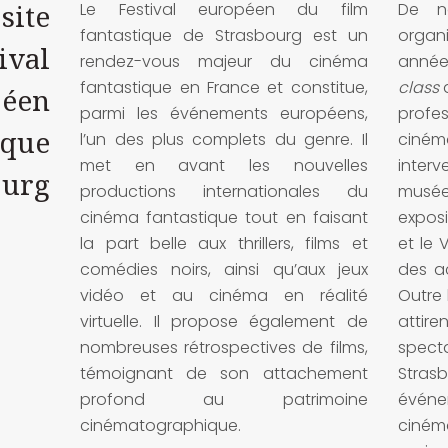
Le Festival européen du film
De n
site
fantastique de Strasbourg est un
organ
ival
rendez-vous majeur du cinéma
année
fantastique en France et constitue,
class
a
péen
parmi les événements européens,
profe
ique
l’un des plus complets du genre. Il
cin
met en avant les nouvelles
inter
ourg
productions internationales du
musées
cinéma fantastique tout en faisant
exposi
la part belle aux thrillers, films et
et le 
comédies noirs, ainsi qu’aux jeux
des ac
vidéo et au cinéma en réalité
Outre 
virtuelle. Il propose également de
atti
nombreuses rétrospectives de films,
spec
témoignant de son attachement
Stras
profond au patrimoine
événe
cinématographique.
ciném