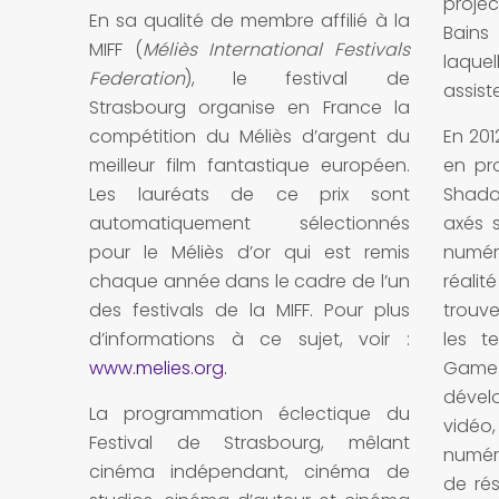
proje
En sa qualité de membre affilié à la
Bains
MIFF (
Méliès International Festivals
laque
Federation
), le festival de
assist
Strasbourg organise en France la
compétition du Méliès d’argent du
En 2012
meilleur film fantastique européen.
en pr
Les lauréats de ce prix sont
Shado
automatiquement sélectionnés
axés s
pour le Méliès d’or qui est remis
numér
chaque année dans le cadre de l’un
réalit
des festivals de la MIFF. Pour plus
trouv
d’informations à ce sujet, voir :
les t
www.melies.org.
Gam
dével
La programmation éclectique du
vidéo,
Festival de Strasbourg, mêlant
numér
cinéma indépendant, cinéma de
de rés