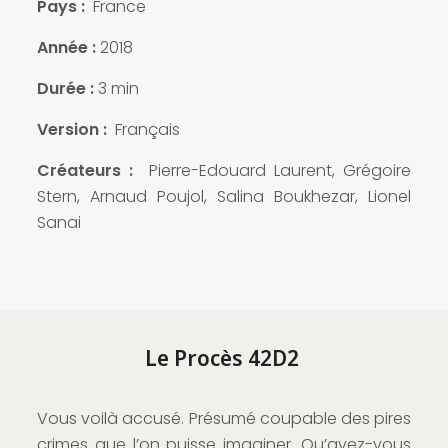
Pays :
France
Année :
2018
Durée :
3 min
Version :
Français
Créateurs :
Pierre-Edouard Laurent, Grégoire
Stern, Arnaud Poujol, Salina Boukhezar, Lionel
Sanai
Le Procès 42D2
Vous voilà accusé. Présumé coupable des pires
crimes que l’on puisse imaginer. Qu’avez-vous