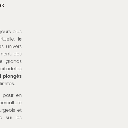
ok
jours plus
rtuelle,
le
es univers
ment, des
e grands
citadelles
i plongés
imites.
 pour en
berculture
urgeois et
é sur les