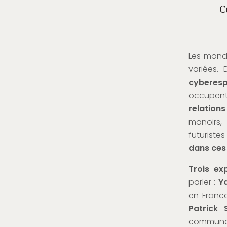
C
Les monde
variées.
cyberesp
occupent
relations
manoirs, 
futuriste
dans ces
Trois ex
parler :
Y
en Franc
Patrick 
communau