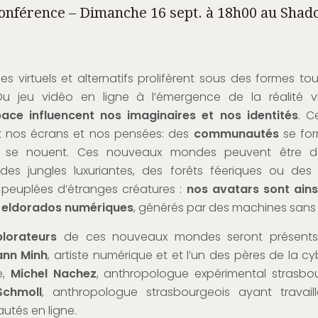
onférence – Dimanche 16 sept. à 18h00 au Shad
s virtuels et alternatifs prolifèrent sous des formes tou
 Du jeu vidéo en ligne à l’émergence de la réalité vi
ace influencent nos imaginaires et nos identités
. C
 nos écrans et nos pensées: des
communautés
se for
se nouent. Ces nouveaux mondes peuvent être d
des jungles luxuriantes, des forêts féeriques ou des 
s peuplées d’étranges créatures :
nos avatars sont ains
 eldorados numériques
, générés par des machines sans l
plorateurs
de ces nouveaux mondes seront présents
ann Minh
, artiste numérique et et l’un des pères de la cy
e,
Michel Nachez
, anthropologue expérimental strasbo
Schmoll
, anthropologue strasbourgeois ayant travaill
tés en ligne.