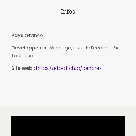
Infos
Pays :
France
Développeurs :
Wendigo, issu de l’école ETPA
Toulouse
Site web :
https://etpa.itch.io/cendres