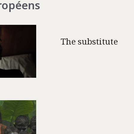
ropéens
The substitute