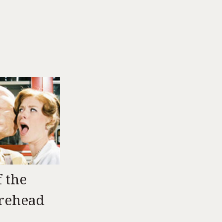
f the
rehead