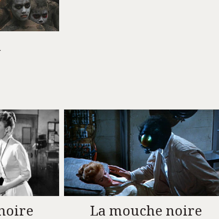
n
La mouche noire
noire