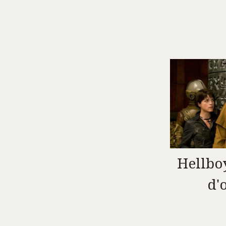
Hellboy
d'