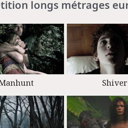
ition longs métrages eu
Manhunt
Shiver