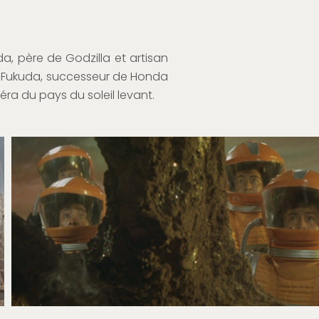
da, père de Godzilla et artisan
un Fukuda, successeur de Honda
éra du pays du soleil levant.