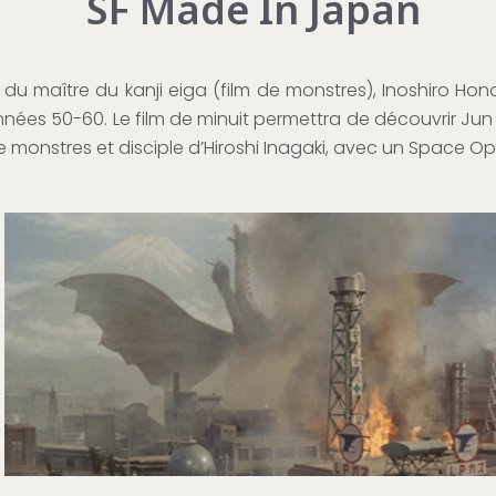
SF Made In Japan
 du maître du kanji eiga (film de monstres), Inoshiro Hon
nnées 50-60. Le film de minuit permettra de découvrir J
de monstres et disciple d’Hiroshi Inagaki, avec un Space Op