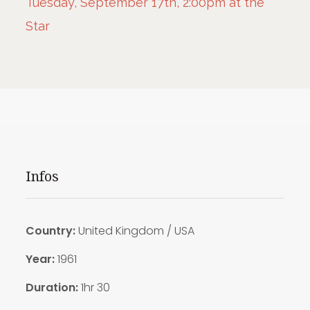
Tuesday, September 17th, 2:00pm at the
Star
Infos
Country:
United Kingdom /
USA
Year:
1961
Duration:
1hr 30