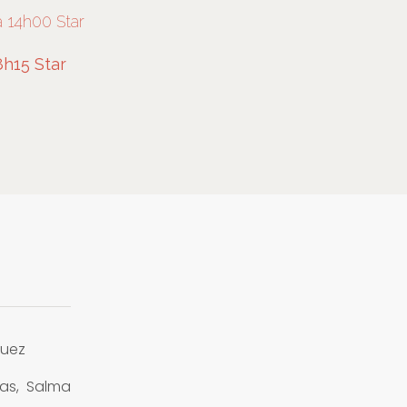
 14h00 Star
8h15 Star
guez
as, Salma