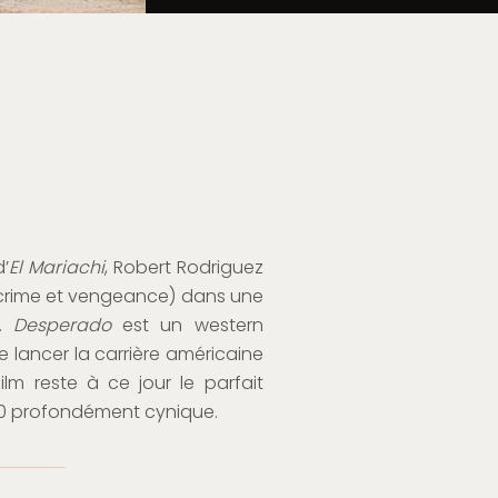
’
El
Mariachi
, Robert Rodriguez
(crime et vengeance) dans une
e.
Desperado
est un western
e lancer la carrière américaine
lm reste à ce jour le parfait
90 profondément cynique.