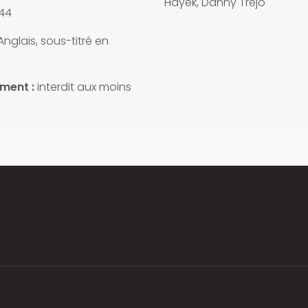
Hayek, Danny Trejo
44
nglais, sous-titré en
ment :
interdit aux moins