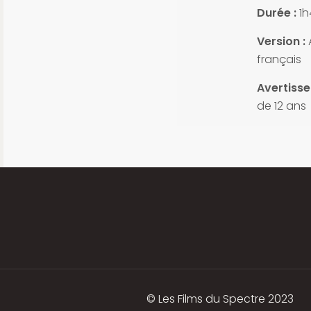
Durée :
1h
Version :
A
français
Avertisse
de 12 ans
© Les Films du Spectre 2023